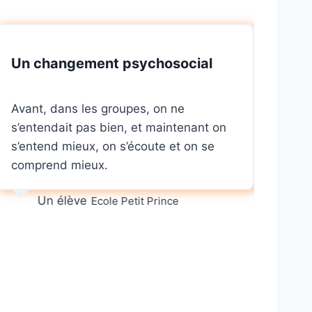
Un changement psychosocial
Ap
Déc
Avant, dans les groupes, on ne
l’i
s’entendait pas bien, et maintenant on
aut
s’entend mieux, on s’écoute et on se
act
comprend mieux.
int
ell
Un élève
Ecole Petit Prince