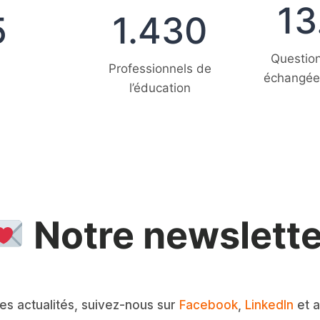
1
13
1
5
1.430
3
4
0
3
4
Question
0
Professionnels de
7
échangées
l’éducation
Notre newslette
es actualités, suivez-nous sur
Facebook
,
LinkedIn
et 