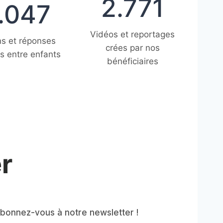
2.771
.047
7
7
1
Vidéos et reportages
s et réponses
crées par nos
 entre enfants
bénéficiaires
r
abonnez-vous à notre newsletter !