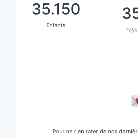
3
35.150
3
3
5
5
1
5
Enfants
Pays
0
Pour ne rien rater de nos dernièr